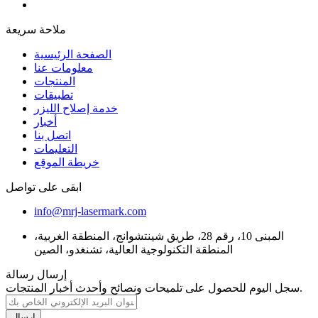
ملاحة سريعة
الصفحة الرئيسية
معلومات عنا
المنتجات
تطبيقات
خدمة إصلاح الليزر
أخبار
اتصل بنا
التعليمات
خريطة الموقع
ابقى على تواصل
info@mrj-lasermark.com
المبنى 10، رقم 28، طريق شينتشوانج، المنطقة الغربية،
المنطقة التكنولوجية العالية، تشنغدو، الصين
إرسال رسالة
سجل اليوم للحصول على تلميحات ونصائح وأحدث أخبار المنتجات.
إرسال