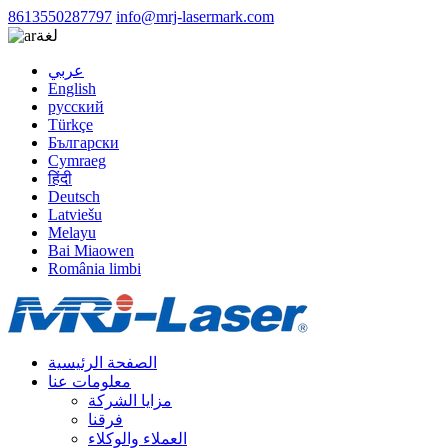
8613550287797
info@mrj-lasermark.com
لغة
عربي
English
русский
Türkçe
Български
Cymraeg
हिंदी
Deutsch
Latviešu
Melayu
Bai Miaowen
România limbi
الصفحة الرئيسية
معلومات عنا
مزايا الشركة
فرقنا
العملاء والوكلاء