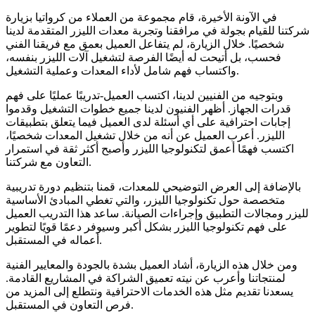
في الآونة الأخيرة، قام مجموعة من العملاء من كرواتيا بزيارة
شركتنا للقيام بجولة في مرافقنا وتجربة معدات الليزر المتقدمة لدينا
شخصيًا. خلال الزيارة، لم يتفاعل العميل بعمق مع فريقنا الفني
فحسب، بل أتيحت له أيضًا الفرصة لتشغيل آلات الليزر بنفسه،
واكتساب فهم شامل لأداء المعدات وعملية التشغيل.
وبتوجيه من الفنيين لدينا، اكتسب العميل-تدريبًا عمليًا على فهم
قدرات الجهاز. أظهر الفنيون لدينا جميع خطوات التشغيل وقدموا
إجابات احترافية على أي أسئلة لدى العميل فيما يتعلق بتطبيقات
الليزر. أعرب العميل عن أنه من خلال تشغيل المعدات شخصيًا،
اكتسب فهمًا أعمق لتكنولوجيا الليزر وأصبح أكثر ثقة في استمرار
التعاون مع شركتنا.
بالإضافة إلى العرض التوضيحي للمعدات، قمنا بتنظيم دورة تدريبية
متخصصة حول تكنولوجيا الليزر، والتي تغطي المبادئ الأساسية
لليزر ومجالات التطبيق وإجراءات الصيانة. ساعد هذا التدريب العميل
على فهم تكنولوجيا الليزر بشكل أكبر وسيوفر دعمًا قويًا لتطوير
أعماله في المستقبل.
ومن خلال هذه الزيارة، أشاد العميل بشدة بالجودة والمعايير الفنية
لمنتجاتنا وأعرب عن نيته تعميق الشراكة في المشاريع القادمة.
يسعدنا تقديم مثل هذه الخدمات الاحترافية ونتطلع إلى المزيد من
فرص التعاون في المستقبل.